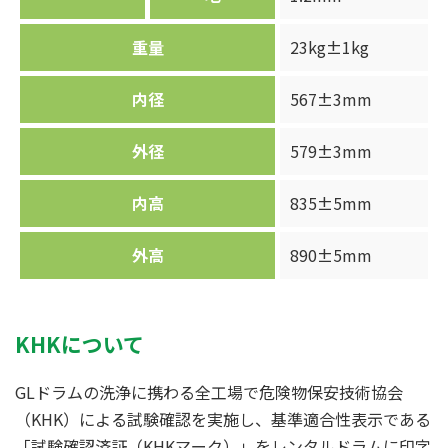
重量
23kg±1kg
内径
567±3mm
外径
579±3mm
内高
835±5mm
外高
890±5mm
KHKについて
GLドラムの洗浄に携わる全工場で危険物保安技術協会
（KHK）による試験確認を実施し、基準適合性表示である
「試験確認済証（KHKマーク）」をレンタルドラムに印字