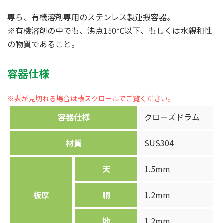
専ら、有機溶剤専用のステンレス製運搬容器。
※有機溶剤の中でも、沸点150℃以下、もしくは水親和性
の物質であること。
容器仕様
容器仕様
クローズドラム
材質
SUS304
天
1.5mm
板厚
胴
1.2mm
地
1.2mm