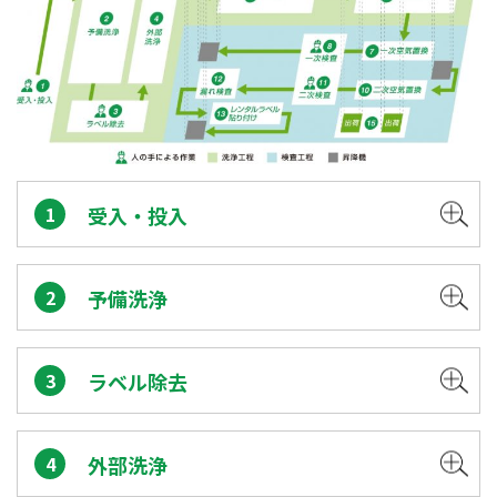
1
受入・投入
2
予備洗浄
3
ラベル除去
4
外部洗浄