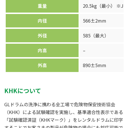
重量
20.5kg（最小） ※
内径
566±2mm
外径
585（最大）
内高
–
外高
890±5mm
KHKについて
GLドラムの洗浄に携わる全工場で危険物保安技術協会
（KHK）による試験確認を実施し、基準適合性表示である
「試験確認済証（KHKマーク）」をレンタルドラムに印字
することでお客さまの製品が危険物の場合にも対応可能で