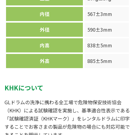
内径
567±3mm
外径
590±3mm
内高
838±5mm
外高
885±5mm
KHKについて
GLドラムの洗浄に携わる全工場で危険物保安技術協会
（KHK）による試験確認を実施し、基準適合性表示である
「試験確認済証（KHKマーク）」をレンタルドラムに印字
することでお客さまの製品が危険物の場合にも対応可能で
あることを明示しています。